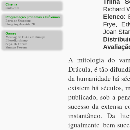
Trilha S
Richard W
Elenco:
B
Frye, Ed
Joan Stan
Distribu
Avaliaçã
A mitologia do vam
Drácula, é tão difund
da humanidade há séc
existem há séculos, 
publicado, sob a pen
sucesso da extensa c
instantâneo. Da lit
igualmente bem-suce