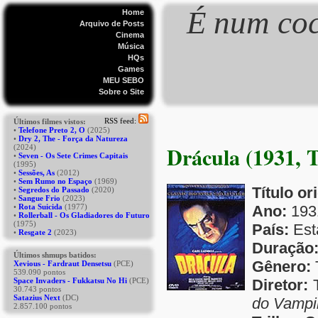
É num coc
Home
Arquivo de Posts
Cinema
Música
HQs
Games
MEU SEBO
Sobre o Site
Drácula (1931, 
Título or
Ano:
193
País:
Est
Duração
Gênero:
Diretor:
T
do Vampi