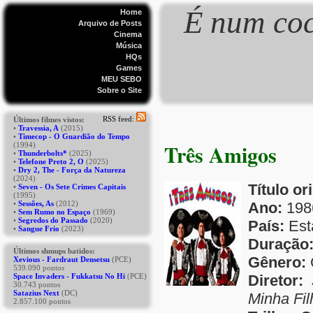
É num coc
Home
Arquivo de Posts
Cinema
Música
HQs
Games
MEU SEBO
Sobre o Site
Três Amigos
Título or
Ano:
198
País:
Est
Duração
Gênero:
Diretor:
J
Minha Fil