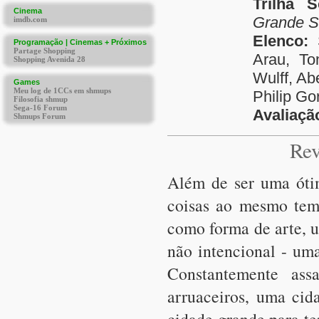
Trilha S
Grande Sa
Elenco:
S
Arau, To
Wulff, Ab
Philip Go
Avaliaçã
Rev
Além de ser uma ót
coisas ao mesmo tem
como forma de arte, 
não intencional - um
Constantemente ass
arruaceiros, uma ci