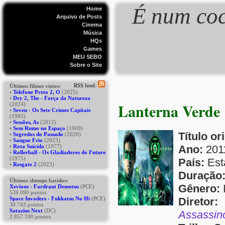
É num coc
Home
Arquivo de Posts
Cinema
Música
HQs
Games
MEU SEBO
Sobre o Site
Lanterna Verde
Título or
Ano:
201
País:
Est
Duração
Gênero:
F
Diretor:
M
Assassin