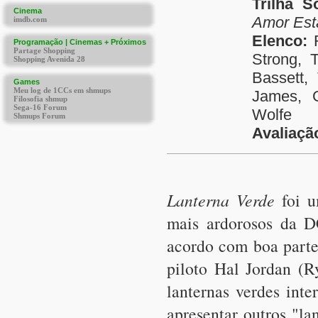
Trilha S
Amor Est
Elenco:
R
Strong, 
Bassett,
James, G
Wolfe
Avaliaçã
Lanterna Verde
foi u
mais ardorosos da 
acordo com boa parte 
piloto Hal Jordan (R
lanternas verdes inte
apresentar outros "l