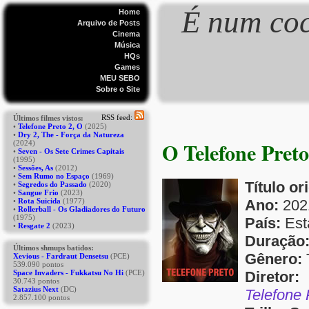
É num coc
Home
Arquivo de Posts
Cinema
Música
HQs
Games
MEU SEBO
Sobre o Site
O Telefone Preto
Título or
Ano:
202
País:
Est
Duração
Gênero:
Diretor:
S
Telefone 