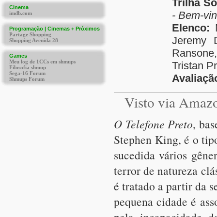
Trilha S
- Bem-vi
Elenco:
M
Jeremy D
Ransone,
Tristan 
Avaliaçã
Visto via Amaz
O Telefone Preto
, bas
Stephen King, é o ti
sucedida vários gêne
terror de natureza cl
é tratado a partir da
pequena cidade é ass