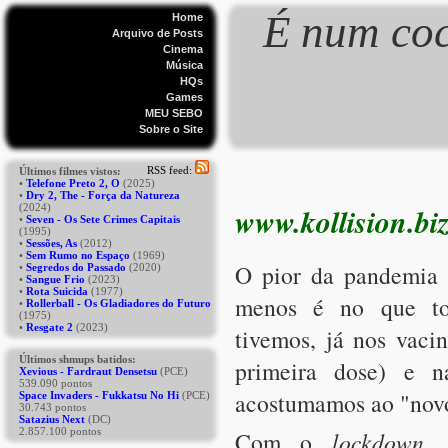
É num coc
Home
Arquivo de Posts
Cinema
Música
HQs
Games
MEU SEBO
Sobre o Site
www.kollision.bi
O pior da pandemia d
menos é no que tod
tivemos, já nos vaci
primeira dose) e n
acostumamos ao "nov
Com o
lockdown
,