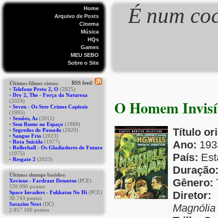
É num coc
Home
Arquivo de Posts
Cinema
Música
HQs
Games
MEU SEBO
Sobre o Site
O Homem Invisív
Título or
Ano:
193
País:
Est
Duração
Gênero:
Diretor:
Magnólia 