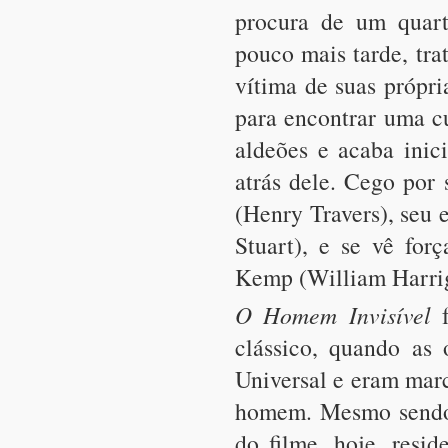
procura de um quar
pouco mais tarde, trat
vítima de suas própri
para encontrar uma cu
aldeões e acaba inic
atrás dele. Cego por 
(Henry Travers), seu 
Stuart), e se vê for
Kemp (William Harri
O Homem Invisível
f
clássico, quando as
Universal e eram marc
homem. Mesmo sendo 
do filme, hoje, resi