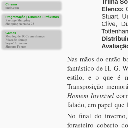
Trilha S
Elenco:
C
Stuart, U
Clive, D
Tottenha
Distribu
Avaliaçã
Nas mãos do então ba
fantástico de H. G. 
estilo, e o que é 
Transposição memorá
Homem Invisível
corr
falado, em papel que 
No final do inverno
forasteiro coberto 