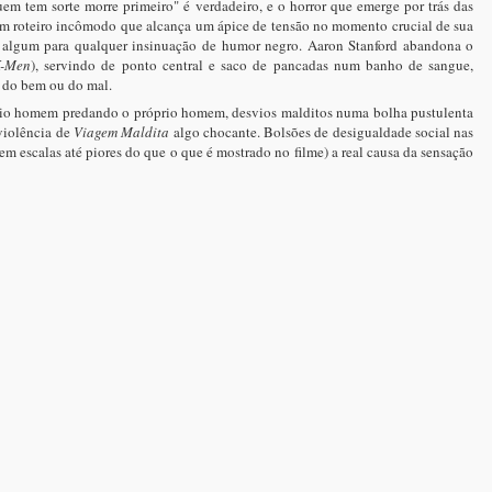
em tem sorte morre primeiro" é verdadeiro, e o horror que emerge por trás das
 num roteiro incômodo que alcança um ápice de tensão no momento crucial de sua
ço algum para qualquer insinuação de humor negro. Aaron Stanford abandona o
-Men
), servindo de ponto central e saco de pancadas num banho de sangue,
o do bem ou do mal.
óprio homem predando o próprio homem, desvios malditos numa bolha pustulenta
violência de
Viagem Maldita
algo chocante. Bolsões de desigualdade social nas
 escalas até piores do que o que é mostrado no filme) a real causa da sensação