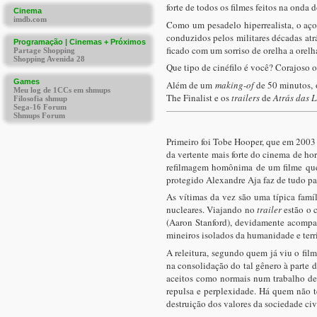
forte de todos os filmes feitos na onda 
Como um pesadelo hiperrealista, o aço
conduzidos pelos militares décadas atr
ficado com um sorriso de orelha a orelh
Que tipo de cinéfilo é você? Corajoso o
Além de um
making-of
de 50 minutos, 
The Finalist e os
trailers
de
Atrás das L
Primeiro foi Tobe Hooper, que em 2003 
da vertente mais forte do cinema de ho
refilmagem homônima de um filme que 
protegido Alexandre Aja faz de tudo par
As vítimas da vez são uma típica famí
nucleares. Viajando no
trailer
estão o c
(Aaron Stanford), devidamente acompanh
mineiros isolados da humanidade e terr
A releitura, segundo quem já viu o fil
na consolidação do tal gênero à parte 
aceitos como normais num trabalho de c
repulsa e perplexidade. Há quem não te
destruição dos valores da sociedade civ