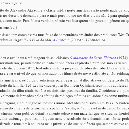
do
torture porn
.
ite de Alexandre Aja sobre a classe média norte-americana não perde nada da forç
ás no deserto e descamba para o mais puro horror nos dias atuais não é para qualque
a, e com razão. Para falar a verdade, só não vai ficar quem não gosta do gênero ou 
u sensível?
o disco tem como extras uma faixa de comentários em áudio dos produtores Wes Cr
inhas Inimigas II - O Eixo do Mal
,
A Profecia
(2006) e
O Trapaceiro
.
deu o aval para a refilmagem de seu clássico
O Massacre da Serra Elétrica
(1974). 
rror moderno, pesadamente calcada na violência explícita e num sadismo extremo.
ele dirigiu em 1977, bastante similar à proposta da obra de Tobe Hooper e la
a elevar o nível do que foi mostrado nos filmes deste novo estilo até então, refilma
lia americana, estúpida o suficiente para pegar um atalho através do deserto do 
hefe da família (Ted Levine), sua esposa (Kathleen Quinlan), seus filhos adolescen
ados da filha ainda bebê, e os dois cães pastores da família. O acidente e a pa
ivelmente deformados pelos efeitos da radiação atômica cai sobre eles como urubus 
me original, é fiel e segue os mesmos rumos adotados por Craven em 1977. A violênci
dentro do cinema de terror. Seria a palavra "evolução" aplicável neste caso? Talve
inema, com público definitivamente seleto e um material que se situa na frontei
nha estômago para isso, há quem ache o resultado forte demais, mas não se pode f
ilizada e remetem à natureza mais primitiva de uma violência que sempre esteve ent