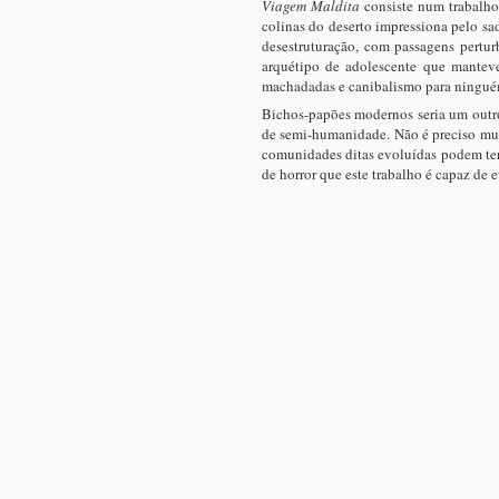
Viagem Maldita
consiste num trabalho
colinas do deserto impressiona pelo sa
desestruturação, com passagens pertu
arquétipo de adolescente que manteve
machadadas e canibalismo para ninguém 
Bichos-papões modernos seria um outro
de semi-humanidade. Não é preciso mui
comunidades ditas evoluídas podem ter 
de horror que este trabalho é capaz de e