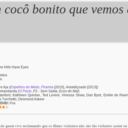
 cocô bonito que vemos 
e Hills Have Eyes
idos
n.
e Aja (
Espelhos do Medo
,
Piranha
[2010],
Amaldiçoado
[2013])
mandandy (
O Pacto
,
P2 - Sem Saída
,
Ecos do Mal
)
anford, Kathleen Quinlan, Ted Levine, Vinessa Shaw, Dan Byrd, Emilie de Ravin,
na Turchetto, Desmond Askew
o DVD:
Fox
a de quem vive reclamando que os filmes violentos não são tão violentos assim ou 