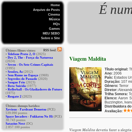
É num
Home
Arquivo de Posts
Cinema
Música
HQs
Games
MEU SEBO
Sobre o Site
Viagem Maldita
Título original:
Th
Ano:
2006
País:
Estados Un
Duração:
107 mi
Gênero:
Terror
Diretor:
Alexandr
Trilha Sonora:
To
Elenco:
Aaron St
Buzzington, Iva
Distribuidora d
Avaliação:
Viagem Maldita
deveria fazer a alegri