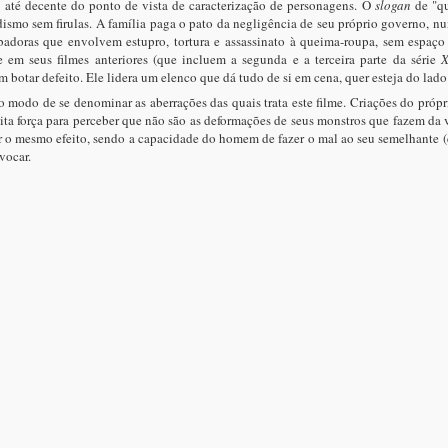
 até decente do ponto de vista de caracterização de personagens. O
slogan
de "qu
dismo sem firulas. A família paga o pato da negligência de seu próprio governo,
rbadoras que envolvem estupro, tortura e assassinato à queima-roupa, sem espa
 em seus filmes anteriores (que incluem a segunda e a terceira parte da série
X
botar defeito. Ele lidera um elenco que dá tudo de si em cena, quer esteja do lad
 modo de se denominar as aberrações das quais trata este filme. Criações do pr
ta força para perceber que não são as deformações de seus monstros que fazem da 
o mesmo efeito, sendo a capacidade do homem de fazer o mal ao seu semelhante (em
vocar.