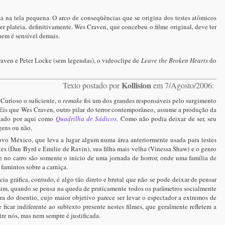
a na tela pequena. O arco de conseqüências que se origina dos testes atômicos
r plateia, definitivamente. Wes Craven, que concebeu o filme original, deve ter
quem é sensível demais.
aven e Peter Locke (sem legendas), o videoclipe de
Leave the Broken Hearts
do
Kollision
Texto postado por
em 7/Agosto/2006:
Curioso o suficiente, o
remake
foi um dos grandes responsáveis pelo surgimento
 Eis que Wes Craven, outro pilar do terror contemporâneo, assume a produção da
nçado por aqui como
Quadrilha de Sádicos
. Como não podia deixar de ser, seu
gens ou não.
Novo México, que leva a lugar algum numa área anteriormente usada para testes
tes (Dan Byrd e Emilie de Ravin), sua filha mais velha (Vinessa Shaw) e o genro
ne no carro são somente o início de uma jornada de horror, onde uma família de
famintos sobre a carniça.
a gráfica, contudo, é algo tão direto e brutal que não se pode deixar de pensar
z sim, quando se pensa na queda de praticamente todos os parâmetros socialmente
ra do doentio, cujo maior objetivo parece ser levar o espectador a extremos de
icar indiferente ao subtexto presente nestes filmes, que geralmente refletem a
re nós, mas nem sempre é justificada.