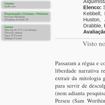
Alquimist
Elenco:
S
Kebbell,
Huston, 
Drabble, 
Avaliaçã
Visto n
Passaram a régua e 
liberdade narrativa 
extrair da mitologia 
para servir de descu
(nem adianta pesquisa
Perseu (Sam Worthi