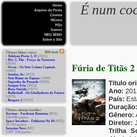
É num coc
Home
Arquivo de Posts
Cinema
Música
HQs
Games
MEU SEBO
Sobre o Site
Fúria de Titãs 2
Título or
Ano:
201
País:
Est
Duração
Gênero:
Diretor:
J
Trilha S