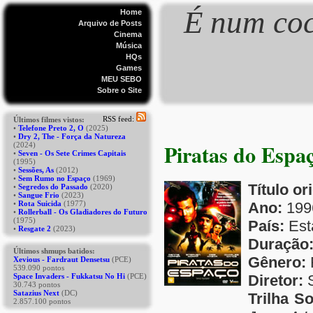
É num coc
Home
Arquivo de Posts
Cinema
Música
HQs
Games
MEU SEBO
Sobre o Site
Piratas do Espa
Título or
Ano:
199
País:
Est
Duração
Gênero:
F
Diretor:
S
Trilha S