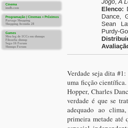
Jogo
,
A L
Elenco:
D
Dance, 
Sean La
Purdy-Gor
Distribu
Avaliaçã
Verdade seja dita #1: 
uma ficção científica
Hopper, Charles Danc
verdade é que se tra
adequado ao clima,
primeira metade até 