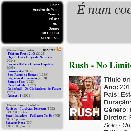
É num coc
Home
Arquivo de Posts
Cinema
Música
HQs
Games
MEU SEBO
Sobre o Site
Rush - No Limi
Título or
Ano:
201
País:
Esta
Duração
Gênero:
Diretor:
R
Solo - Um