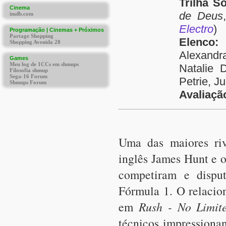
Trilha S
de Deus
Electro
)
Elenco:
C
Alexandr
Natalie 
Petrie, J
Avaliaçã
Uma das maiores riv
inglês James Hunt e 
competiram e dispu
Fórmula 1. O relacio
em
Rush - No Limi
técnicos impressionan